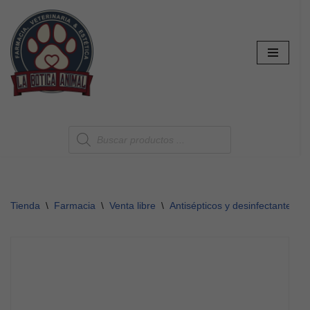
Saltar
al
contenido
Tienda
\
Farmacia
\
Venta libre
\
Antisépticos y desinfectantes
\