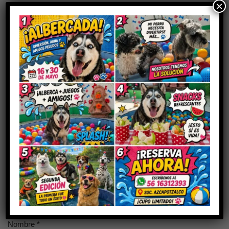
×
Aún no hay reseñas
Sé el primero en valorar “MAMISAN 100
GR”
Tu dirección de correo electrónico no será publicada.
Los
campos obligatorios están marcados con
*
Tu puntuación
Tu valoración
*
Nombre
*