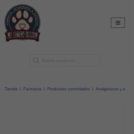
Saltar
al
contenido
Tienda
\
Farmacia
\
Productos controlados
\
Analgésicos y antipi