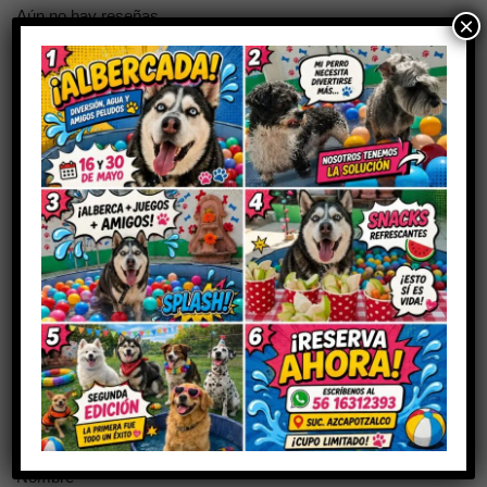
Aún no hay reseñas
×
Sé el primero en valorar “FLAXOL 1 MG
CAJA”
Tu dirección de correo electrónico no será publicada.
Los
campos obligatorios están marcados con
*
Tu puntuación
Tu valoración
*
Nombre
*