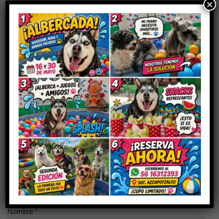
×
Aún no hay reseñas
Sé el primero en valorar “MELOXICAM
4MG”
Tu dirección de correo electrónico no será publicada.
Los
campos obligatorios están marcados con
*
Tu puntuación
Tu valoración
*
Nombre
*