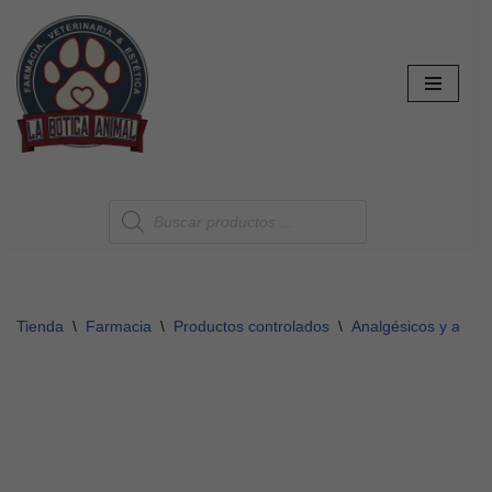
Saltar
al
contenido
Tienda
\
Farmacia
\
Productos controlados
\
Analgésicos y antipi