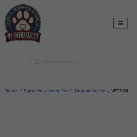
Saltar
al
contenido
Tienda
\
Farmacia
\
Venta libre
\
Dermatológicos
\
VETRIDERM