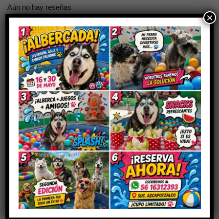
Aún no hay reseñas
×
Sé el primero en valorar “VETRIDERM
JABÓN”
Tu dirección de correo electrónico no será publicada.
Los
campos obligatorios están marcados con
*
Tu puntuación
Tu valoración
*
Nombre
*