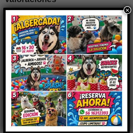
×
Aún no hay reseñas
Sé el primero en valorar “UROLOGY
DIS/PREV PERRO”
Tu dirección de correo electrónico no será publicada.
Los
campos obligatorios están marcados con
*
Tu puntuación
Tu valoración
*