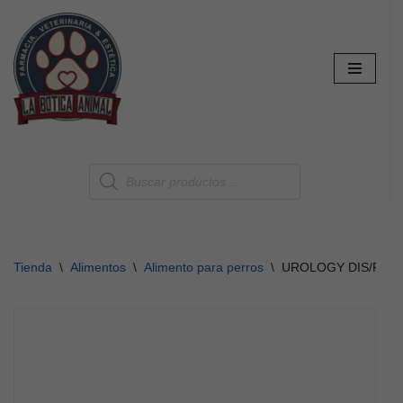
Saltar
al
contenido
Tienda
\
Alimentos
\
Alimento para perros
\
UROLOGY DIS/PRE