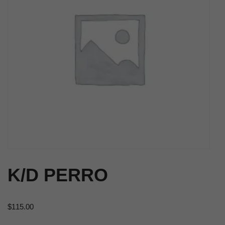
K/D PERRO
$
115.00