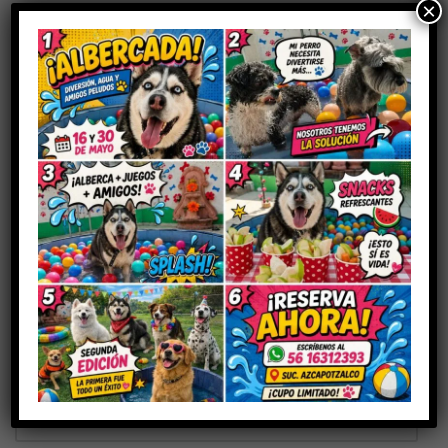
×
Sé el primero en valorar “K/D PERRO”
Tu dirección de correo electrónico no será publicada.
Los
campos obligatorios están marcados con
*
Tu puntuación
Tu valoración
*
Nombre
*