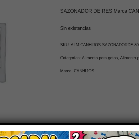
SAZONADOR DE RES Marca CANHIJ
Sin existencias
SKU:
ALM-CANHIJOS-SAZONADORDE-8
Categorías:
Alimento para gatos
,
Alimento p
Marca:
CANHIJOS