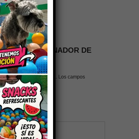
en valorar “SAZONADOR DE
trónico no será publicada.
Los campos
os con
*