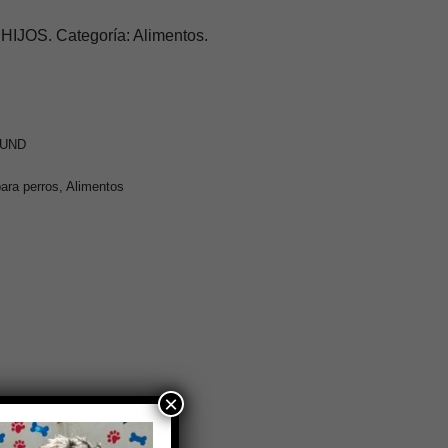
OS. Categoría: Alimentos.
0UND
ara perros
,
Alimentos
×