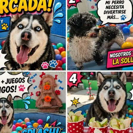
Sé el primero 
RES”
Tu dirección de correo elec
obligatorios están marcad
Tu puntuación
Tu valoración
*