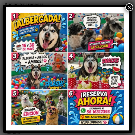
Aún no hay reseñas
×
Sé el primero en valorar “Ungüento
hidratante”
Tu dirección de correo electrónico no será publicada.
Los
campos obligatorios están marcados con
*
Tu puntuación
Tu valoración
*
Nombre
*