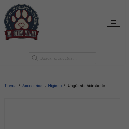
Saltar
al
contenido
Tienda
\
Accesorios
\
Higiene
\
Ungüento hidratante