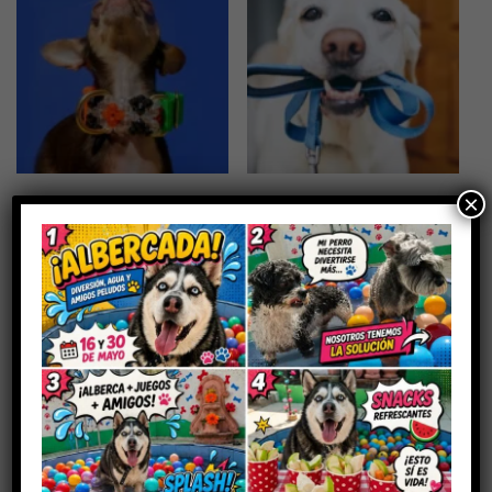
×
collares
(21)
Correas
(18)