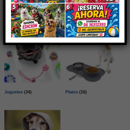
Descanso
(9)
Higiene
(40)
Juguetes
(34)
Platos
(16)