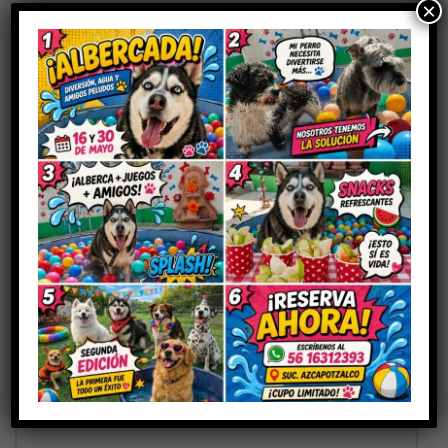
×
Aún no hay reseñas
Sé el primero en valorar “ULCETRAT 50”
Tu dirección de correo electrónico no será publicada.
Los
campos obligatorios están marcados con
*
Tu puntuación
Tu valoración
*
Nombre
*