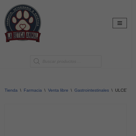
Saltar
al
contenido
Tienda
\
Farmacia
\
Venta libre
\
Gastrointestinales
\
ULCETRAT