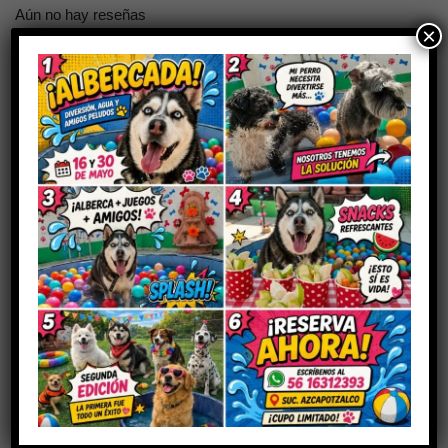
Aún no hay reseñas
×
Sé el primero en valorar “RENAL CARE
PERRO”
Tu dirección de correo electrónico no será publicada.
Los
campos obligatorios están marcados con
*
Tu puntuación
Tu valoración
*
Nombre
*