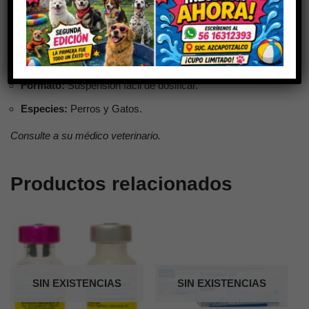
Analgésico potente a base de Tramadol para el dolor fuerte.
Potencia:
Alivia dolor oncológico, fracturas y post-
operatorio.
Formato:
Suspensión fácil de dosificar.
Especies:
Perros y Gatos.
Consulte a su médico veterinario.
Productos relacionados
SIN EXISTENCIAS
SIN EXISTENCIAS