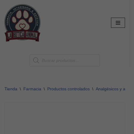
Saltar
al
contenido
Tienda
\
Farmacia
\
Productos controlados
\
Analgésicos y antipi