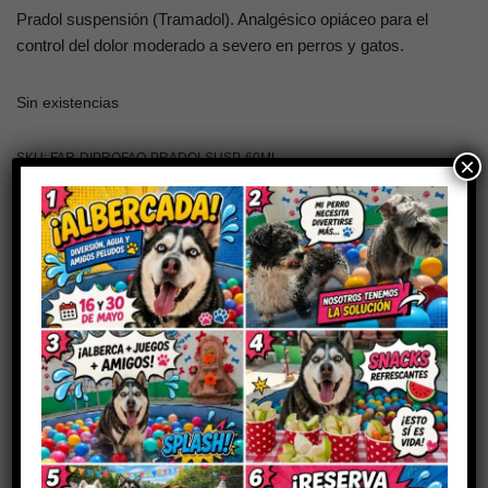
Pradol suspensión (Tramadol). Analgésico opiáceo para el
control del dolor moderado a severo en perros y gatos.
Sin existencias
SKU:
FAR-DIPROFAQ-PRADOLSUSP-60ML
×
Categorías:
Analgésicos y antipiréticos
,
Farmacia
,
Productos controlados
Marca:
Diprofaq
Descripción
Valoraciones (0)
Pradol Suspensión Oral