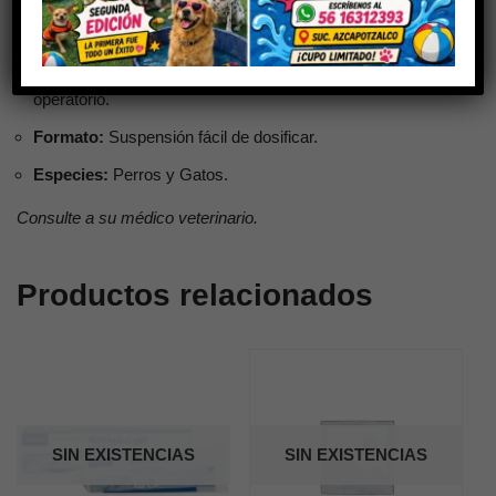
Analgésico potente a base de Tramadol para el dolor fuerte.
Potencia:
Alivia dolor oncológico, fracturas y post-
operatorio.
Formato:
Suspensión fácil de dosificar.
Especies:
Perros y Gatos.
Consulte a su médico veterinario.
Productos relacionados
SIN EXISTENCIAS
SIN EXISTENCIAS