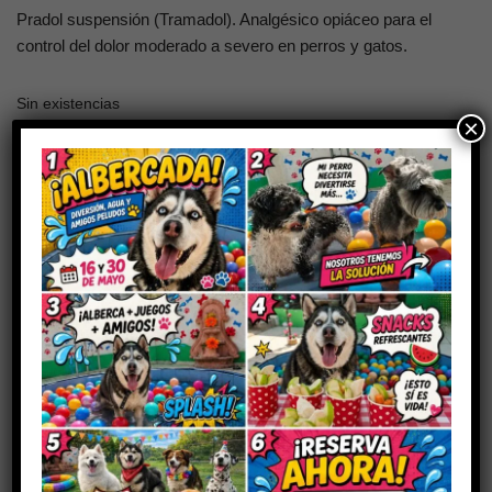
Pradol suspensión (Tramadol). Analgésico opiáceo para el
control del dolor moderado a severo en perros y gatos.
Sin existencias
×
SKU:
FAR-DIPROFAQ-PRADOLSUSP-30ML
Categorías:
Analgésicos y antipiréticos
,
Farmacia
,
Productos controlados
Marca:
Diprofaq
Descripción
Valoraciones (0)
Pradol Suspensión Oral