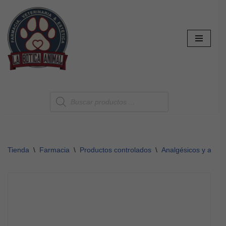
Saltar
al
contenido
Tienda
\
Farmacia
\
Productos controlados
\
Analgésicos y antipi