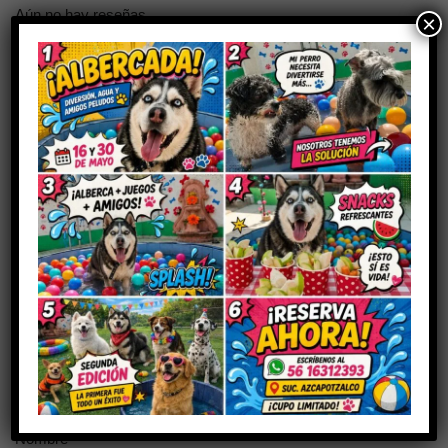
Aún no hay reseñas
×
Sé el primero en valorar “PELOTA
FETCH”
Tu dirección de correo electrónico no será publicada.
Los
campos obligatorios están marcados con
*
Tu puntuación
Tu valoración
*
Nombre
*