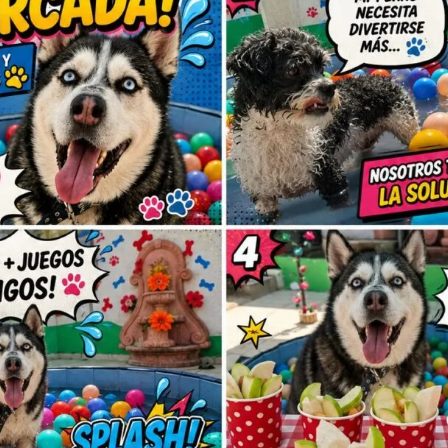
Sé el primero 
2 1/2”
Tu dirección de correo elec
obligatorios están marcad
Tu puntuación
Tu valoración
*