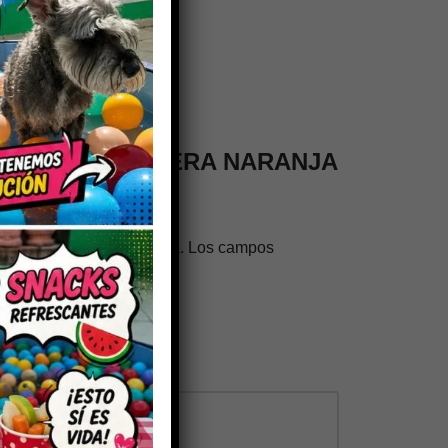
en valorar “PECHERA NARANJA
trónico no será publicada.
Los campos
os con
*