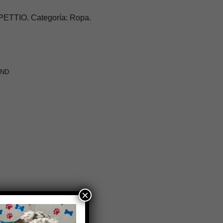
TTIO. Categoría: Ropa.
UND
×