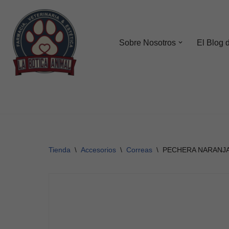
Saltar
al
Sobre Nosotros
El Blog 
contenido
Tienda
\
Accesorios
\
Correas
\
PECHERA NARANJA 