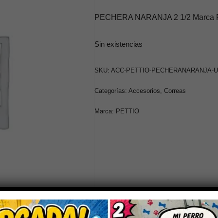
PECHERA NARANJA 2 1/2 Marca PE
Sin existencias
SKU:
ACC-PETTIO-PECHERANARANJA-
Categorías:
Accesorios
,
Correas
Marca:
PETTIO