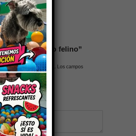
 valorar “Optimo felino”
trónico no será publicada.
Los campos
os con
*