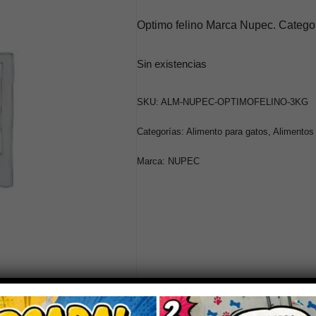
Optimo felino Marca Nupec. Categor
Sin existencias
SKU:
ALM-NUPEC-OPTIMOFELINO-3KG
Categorías:
Alimento para gatos
,
Alimentos
Marca:
NUPEC