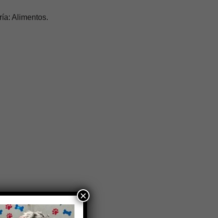
ía: Alimentos.
×