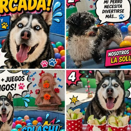
Sé el primero en
Tu dirección de correo elec
obligatorios están marcad
Tu puntuación
Tu valoración
*