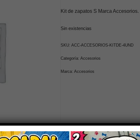
Kit de zapatos S Marca Accesorios. 
Sin existencias
SKU:
ACC-ACCESORIOS-KITDE-4UND
Categoría:
Accesorios
Marca:
Accesorios