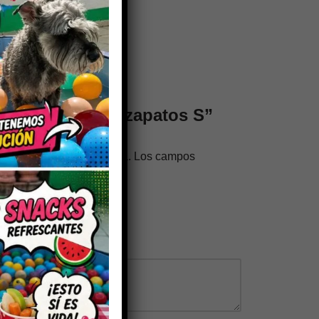
 valorar “Kit de zapatos S”
trónico no será publicada.
Los campos
os con
*