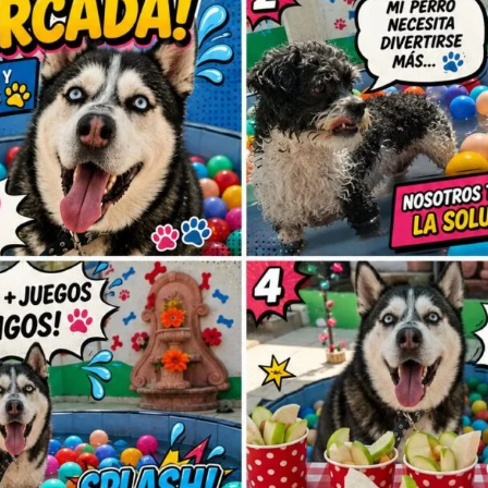
Sé el primero en
Tu dirección de correo elec
obligatorios están marcad
Tu puntuación
Tu valoración
*