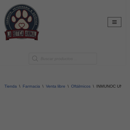
Saltar
al
contenido
Tienda
\
Farmacia
\
Venta libre
\
Oftálmicos
\
INMUNOC UNGÜ