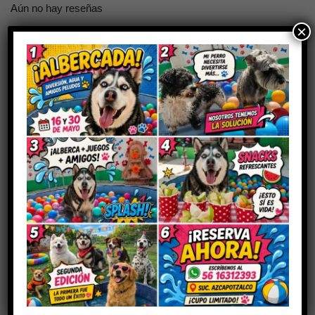
Aún no hay reseñas
×
Sé el primero en valorar “INMUNOC
UNGÜENTO”
Tu dirección de correo electrónico no será publicada.
Los
campos obligatorios están marcados con
*
Tu puntuación
Tu valoración
*
Nombre
*