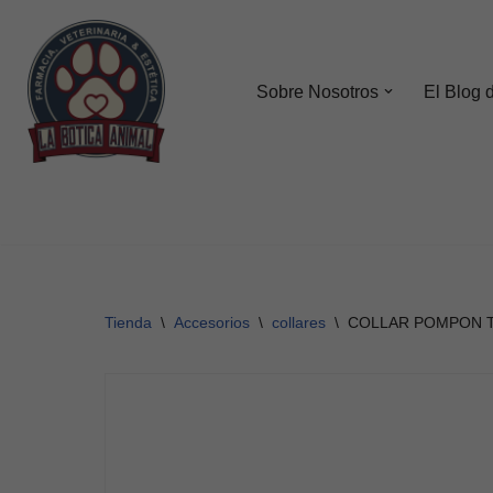
Saltar
al
Sobre Nosotros
El Blog 
contenido
Tienda
\
Accesorios
\
collares
\
COLLAR POMPON T