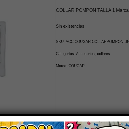
COLLAR POMPON TALLA 1 Marca C
Sin existencias
SKU:
ACC-COUGAR-COLLARPOMPON-U
Categorías:
Accesorios
,
collares
Marca:
COUGAR