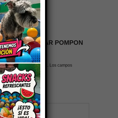
en valorar “COLLAR POMPON
trónico no será publicada.
Los campos
os con
*