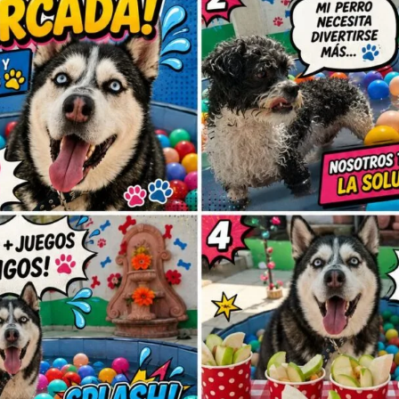
Sé el primero 
TALLA 1”
Tu dirección de correo elec
obligatorios están marcad
Tu puntuación
Tu valoración
*