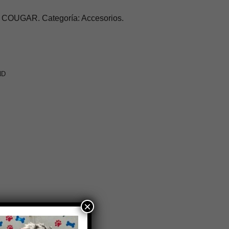
OUGAR. Categoría: Accesorios.
ND
×