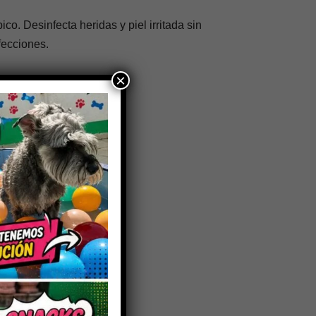
ico. Desinfecta heridas y piel irritada sin
fecciones.
×
Y-60ML