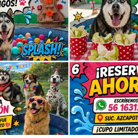
el)
ar sin irritar.
za de pliegues.
 contaminación.
s