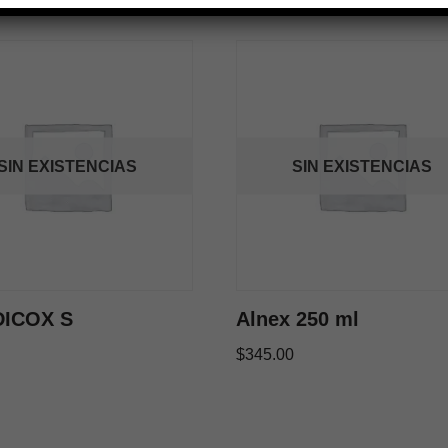
SIN EXISTENCIAS
SIN EXISTENCIAS
DICOX S
Alnex 250 ml
$
345.00