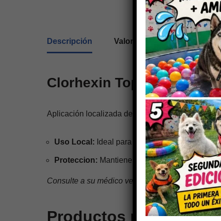
Descripción
Valoraciones (0)
Clorhexin Topico (Spray/G
Aplicación localizada de Clorhexidina para desinfect
Uso Local:
Ideal para raspones, cortes y limpie
Proteccion:
Mantiene el área limpia y libre de
Consulte a su médico veterinario.
Productos relacionado