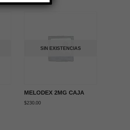
SIN EXISTENCIAS
MELODEX 2MG CAJA
$
230.00