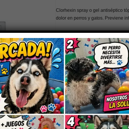
Clorhexin spray o gel antiséptico tóp
dolor en perros y gatos. Previene in
Sin existencias
SKU:
FAR-MEDERILAB-CLORHEXINSPRA
Categorías:
Farmacia
,
Venta libre
Marca:
Mederilab