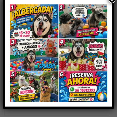
Sé el primero en valorar “BOZAL CH”
Tu dirección de correo electrónico no será publicada.
Los
campos obligatorios están marcados con
*
Tu puntuación
Tu valoración
*
Nombre
*