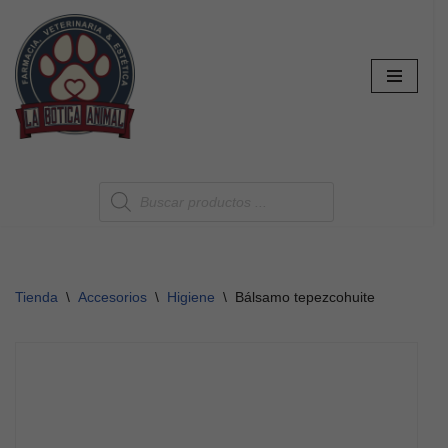
Saltar
al
contenido
Tienda
\
Accesorios
\
Higiene
\
Bálsamo tepezcohuite