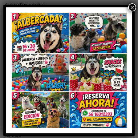
Aún no hay reseñas
×
Sé el primero en valorar “Bálsamo
tepezcohuite”
Tu dirección de correo electrónico no será publicada.
Los
campos obligatorios están marcados con
*
Tu puntuación
Tu valoración
*
Nombre
*