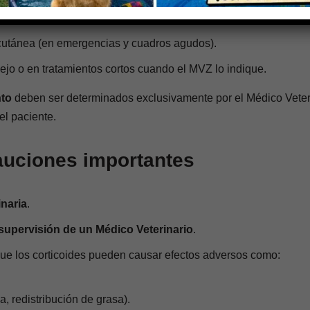
cutánea (en emergencias y cuadros agudos).
jo o en tratamientos cortos cuando el MVZ lo indique.
nto
deben ser determinados exclusivamente por el Médico Veteri
el paciente.
uciones importantes
naria
.
supervisión de un Médico Veterinario
.
 que los corticoides pueden causar efectos adversos como:
, redistribución de grasa).