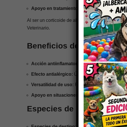
Apoyo en tratamientos específicos
de algunas
Al ser un corticoide de alta potencia,
Alin se res
Veterinario.
Beneficios de Alin (Dexa
Acción antiinflamatoria potente:
Ideal para co
Efecto antialérgico:
Útil en reacciones alérgic
Versatilidad de uso:
Puede emplearse en distint
Apoyo en situaciones críticas:
Su rápido efect
Especies de destino y vía
Especies de destino:
Perros, gatos y grandes 