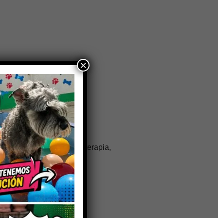
×
n otros fármacos (fluidoterapia,
rio.
e de la dexametasona.