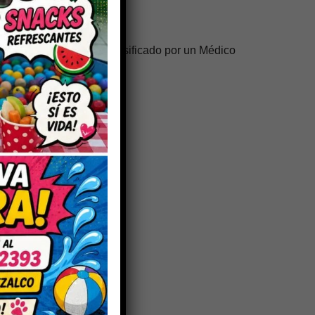
, según diagnóstico.
er siempre valorado y dosificado por un Médico
ncias.
miento integral.