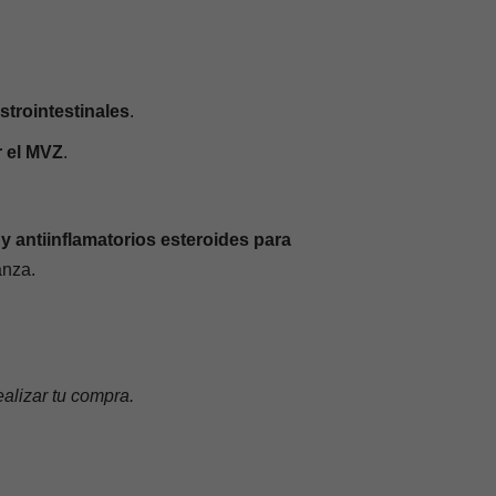
strointestinales
.
r el MVZ
.
 antiinflamatorios esteroides para
anza.
alizar tu compra.