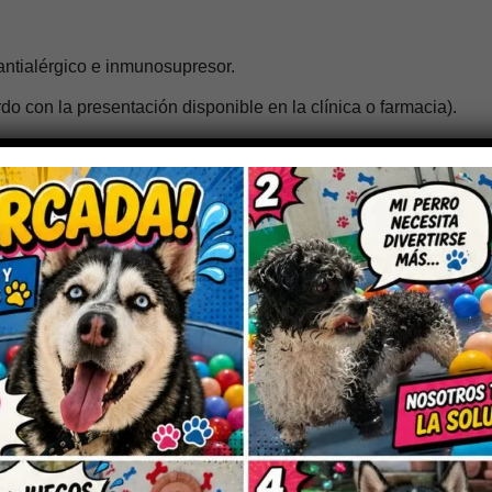
 antialérgico e inmunosupresor.
do con la presentación disponible en la clínica o farmacia).
species (bovinos, equinos, etc.), según criterio del MVZ.
 (Dexametasona)?
manejo de:
aves:
Como parte del protocolo de urgencias, en combinación co
da, traumatismos, inflamaciones marcadas de tejidos blandos.
de esquemas inmunosupresores, bajo estrecho control veterina
ión intensa
donde se requiera el efecto antiinflamatorio potent