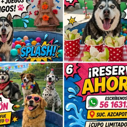
 enfermedades respiratorias o cutáneas de origen inflamatorio
erva para cuadros que realmente lo requieren
y su uso debe s
metasona)
ntrolar procesos inflamatorios severos en poco tiempo.
as agudas y shock anafiláctico como parte del protocolo de urge
as especies y condiciones, siempre con criterio profesional.
o ayuda a estabilizar al paciente mientras se establece un trata
s de administración
especies (según la presentación y dosis).