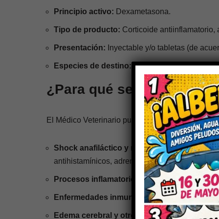
Principio activo:
Dexametasona.
Tipo de producto:
Corticoide antiinflamatorio,
Presentación:
Inyectable y/o tabletas (de acuer
Especies de destino:
Perros, gatos y grandes e
¿Para qué se utiliza Alin
El Médico Veterinario puede indicar
Alin
para el 
Shock anafiláctico y reacciones alérgicas gr
antihistamínicos, adrenalina, etc.).
Procesos inflamatorios severos:
Artritis agu
Enfermedades inmunomediadas:
Como parte 
Edema cerebral y otros cuadros de inflamac