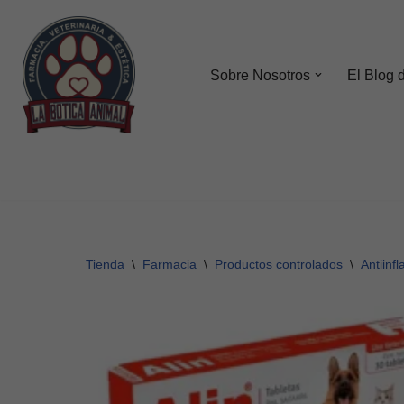
Saltar
al
Sobre Nosotros
El Blog 
contenido
Tienda
\
Farmacia
\
Productos controlados
\
Antiinf