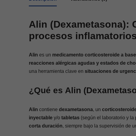
Alin (Dexametasona): C
procesos inflamatorio
Alin
es un
medicamento corticosteroide a bas
reacciones alérgicas agudas y estados de ch
una herramienta clave en
situaciones de urgenc
¿Qué es Alin (Dexametas
Alin
contiene
dexametasona
, un
corticosteroide
inyectable
y/o
tabletas
(según el laboratorio y la
corta duración
, siempre bajo la supervisión de u