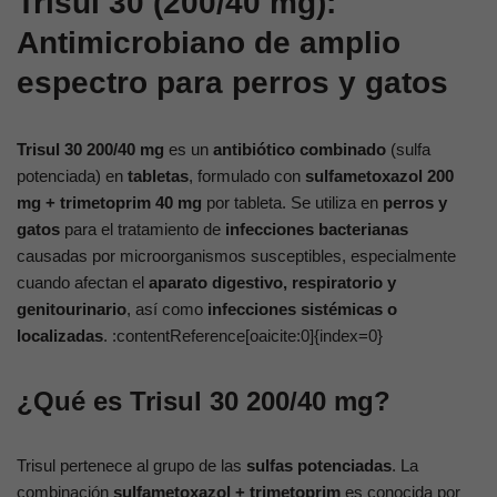
Trisul 30 (200/40 mg):
Antimicrobiano de amplio
espectro para perros y gatos
Trisul 30 200/40 mg
es un
antibiótico combinado
(sulfa
potenciada) en
tabletas
, formulado con
sulfametoxazol 200
mg + trimetoprim 40 mg
por tableta. Se utiliza en
perros y
gatos
para el tratamiento de
infecciones bacterianas
causadas por microorganismos susceptibles, especialmente
cuando afectan el
aparato digestivo, respiratorio y
genitourinario
, así como
infecciones sistémicas o
localizadas
. :contentReference[oaicite:0]{index=0}
¿Qué es Trisul 30 200/40 mg?
Trisul pertenece al grupo de las
sulfas potenciadas
. La
combinación
sulfametoxazol + trimetoprim
es conocida por