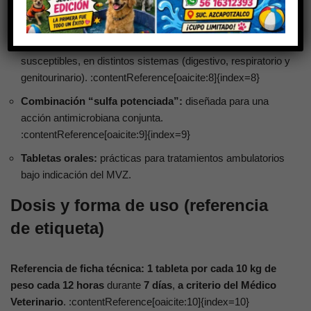
Beneficios clave
Amplio espectro:
útil en infecciones bacterianas
susceptibles, en distintos sistemas (digestivo, respiratorio y
genitourinario). :contentReference[oaicite:8]{index=8}
Combinación “sulfa potenciada”:
diseñada para una
acción antimicrobiana conjunta.
:contentReference[oaicite:9]{index=9}
Tabletas orales:
prácticas para tratamientos ambulatorios
bajo indicación del MVZ.
Dosis y forma de uso (referencia
de etiqueta)
Referencia de ficha técnica:
1 tableta por cada 10 kg de
peso
cada 12 horas
durante
7 días
,
a criterio del Médico
Veterinario
. :contentReference[oaicite:10]{index=10}