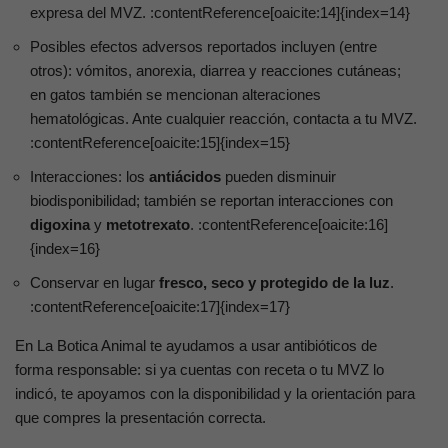
expresa del MVZ. :contentReference[oaicite:14]{index=14}
Posibles efectos adversos reportados incluyen (entre
otros): vómitos, anorexia, diarrea y reacciones cutáneas;
en gatos también se mencionan alteraciones
hematológicas. Ante cualquier reacción, contacta a tu MVZ.
:contentReference[oaicite:15]{index=15}
Interacciones: los
antiácidos
pueden disminuir
biodisponibilidad; también se reportan interacciones con
digoxina
y
metotrexato
. :contentReference[oaicite:16]
{index=16}
Conservar en lugar
fresco, seco y protegido de la luz
.
:contentReference[oaicite:17]{index=17}
En La Botica Animal te ayudamos a usar antibióticos de
forma responsable: si ya cuentas con receta o tu MVZ lo
indicó, te apoyamos con la disponibilidad y la orientación para
que compres la presentación correcta.