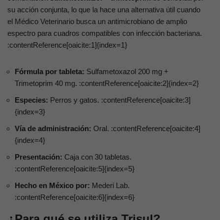
su acción conjunta, lo que la hace una alternativa útil cuando
el Médico Veterinario busca un antimicrobiano de amplio
espectro para cuadros compatibles con infección bacteriana.
:contentReference[oaicite:1]{index=1}
Fórmula por tableta:
Sulfametoxazol 200 mg +
Trimetoprim 40 mg. :contentReference[oaicite:2]{index=2}
Especies:
Perros y gatos. :contentReference[oaicite:3]
{index=3}
Vía de administración:
Oral. :contentReference[oaicite:4]
{index=4}
Presentación:
Caja con 30 tabletas.
:contentReference[oaicite:5]{index=5}
Hecho en México por:
Mederi Lab.
:contentReference[oaicite:6]{index=6}
¿Para qué se utiliza Trisul?