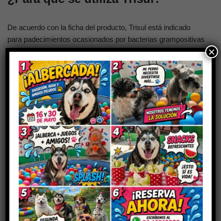
De acuerdo con la ficha del producto, Trisul está indicado
para padecimientos ocasionados por bacterias grampositivas
×
y gramnegativas que afectan:
Aparato digestivo
Aparato respiratorio
Aparato genitourinario
Infecciones sistémicas o localizadas
El uso correcto depende del
diagnóstico
(idealmente con
valoración clínica y, cuando aplica, pruebas de
laboratorio/cultivo), para evitar resistencia bacteriana y
asegurar una terapia efectiva. :contentReference[oaicite:7]
{index=7}