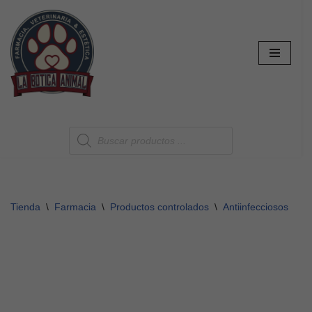
Saltar
al
contenido
Tienda
\
Farmacia
\
Productos controlados
\
Antiinfecciosos sist