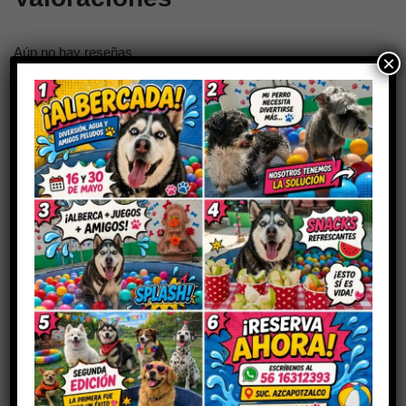
Aún no hay reseñas
×
Sé el primero en valorar “Redkite aves
silvestres y de hogar”
Tu dirección de correo electrónico no será publicada.
Los
campos obligatorios están marcados con
*
Tu puntuación
Tu valoración
*