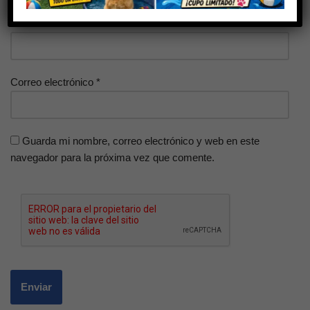
Nombre
*
Correo electrónico
*
Guarda mi nombre, correo electrónico y web en este
navegador para la próxima vez que comente.