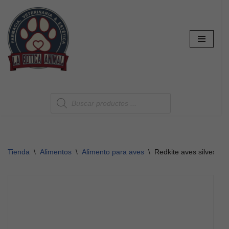
Saltar
al
contenido
Tienda
\
Alimentos
\
Alimento para aves
\
Redkite aves silvestre