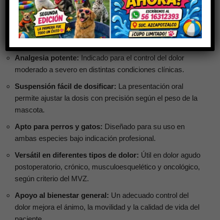
Beneficios de Pradol Suspensión
Oral 30 ml
Analgesia potente:
Indicado para el control del dolor
moderado a severo en distintas condiciones clínicas.
Suspensión fácil de dosificar:
La presentación oral
permite ajustar la dosis con precisión según el peso de la
mascota.
Apto para perros y gatos:
Diseñado para su uso en
ambas especies bajo indicación profesional.
Versátil en diferentes tipos de dolor:
Útil en dolor agudo
postoperatorio, crónico, musculoesquelético y oncológico,
según criterio del MVZ.
Apoyo al bienestar general:
Un adecuado control del
dolor mejora el ánimo, la movilidad y la calidad de vida del
paciente.