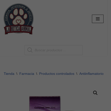
Saltar
al
contenido
Tienda
\
Farmacia
\
Productos controlados
\
Antiinflamatorios
\