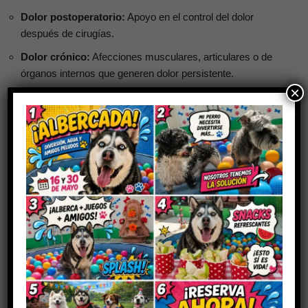
Dolor postoperatorio:
Apoyo en el control del dolor
después de cirugías.
Dolor crónico:
Afecciones musculares, articulares o de
órganos internos que generen dolor persistente.
×
Dolor oncológico:
Pacientes con cáncer que requieren
analgesia de mayor potencia.
Traumas y fracturas:
Golpes, accidentes o fracturas que
causan dolor intenso.
Dolor refractario a otros tratamientos:
Puede utilizarse
en combinación con antiinflamatorios no esteroideos
(AINES), siempre bajo supervisión del MVZ.
Su uso debe formar parte de un
plan integral de manejo del
dolor
diseñado por el médico veterinario, quien valorará el
tipo de dolor, la intensidad y las necesidades específicas de
cada paciente.