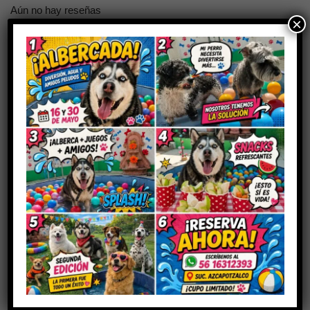
Aún no hay reseñas
×
Sé el primero en valorar “MAREX”
Tu dirección de correo electrónico no será publicada.
Los
campos obligatorios están marcados con
*
Tu puntuación
Tu valoración
*
Nombre
*