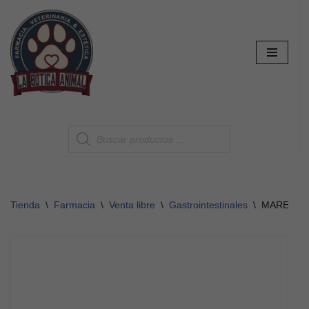
Saltar
al
contenido
Tienda
\
Farmacia
\
Venta libre
\
Gastrointestinales
\
MAREX