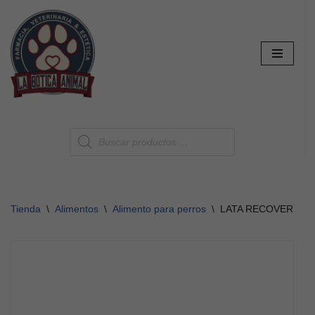
Saltar
al
contenido
Tienda
\
Alimentos
\
Alimento para perros
\
LATA RECOVERY