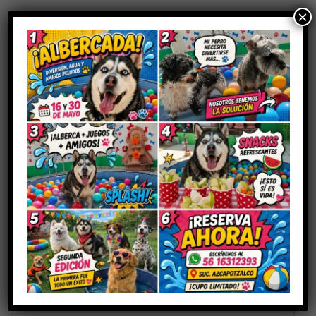
×
Sé el primero en valorar “LATA
RECOVERY”
Tu dirección de correo electrónico no será publicada.
Los
campos obligatorios están marcados con
*
Tu puntuación
Tu valoración
*
Nombre
*