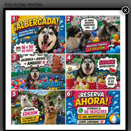
Aún no hay reseñas
×
Sé el primero en valorar “GLUTAMINA”
Tu dirección de correo electrónico no será publicada.
Los
campos obligatorios están marcados con
*
Tu puntuación
Tu valoración
*
Nombre
*