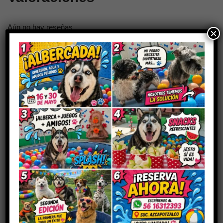
Aún no hay reseñas
×
Sé el primero en valorar “FORTIFLORA
PERRO 30 SOBRES”
Tu dirección de correo electrónico no será publicada.
Los
campos obligatorios están marcados con
*
Tu puntuación
Tu valoración
*