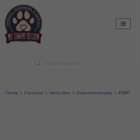
Saltar
al
contenido
Tienda
\
Farmacia
\
Venta libre
\
Gastrointestinales
\
FORTIFLO