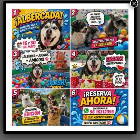
×
Sé el primero en valorar “FOLIPLEX”
Tu dirección de correo electrónico no será publicada.
Los
campos obligatorios están marcados con
*
Tu puntuación
Tu valoración
*
Nombre
*