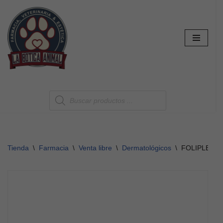
Saltar
al
contenido
Tienda
\
Farmacia
\
Venta libre
\
Dermatológicos
\
FOLIPLEX