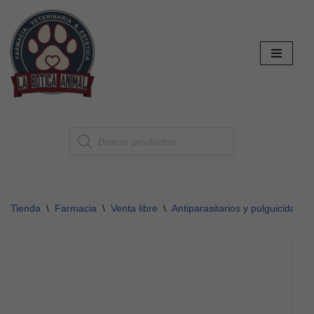
Saltar
al
contenido
Tienda
\
Farmacia
\
Venta libre
\
Antiparasitarios y pulguicidas
\