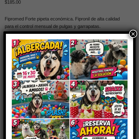
$
185.00
Fipromed Forte pipeta económica. Fipronil de alta calidad
para el control mensual de pulgas y garrapatas.
×
Sin existencias
SKU:
FAR-MEDERILAB-FIPROMEDFORTE-2ML
Categorías:
Antiparasitarios y pulguicidas
,
Farmacia
,
Venta libre
Marca:
Mederilab
Descripción
Valoraciones (0)
Fipromed Forte