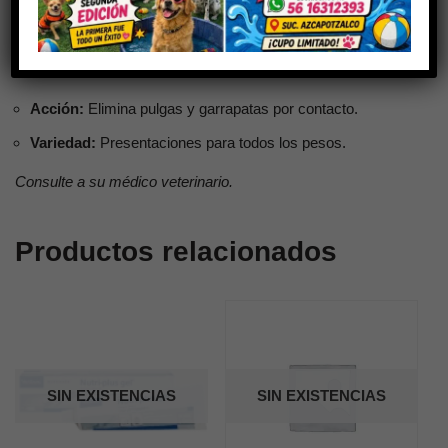
Protección efectiva contra ectoparásitos al mejor precio.
Acción:
Elimina pulgas y garrapatas por contacto.
Variedad:
Presentaciones para todos los pesos.
Consulte a su médico veterinario.
Productos relacionados
SIN EXISTENCIAS
SIN EXISTENCIAS