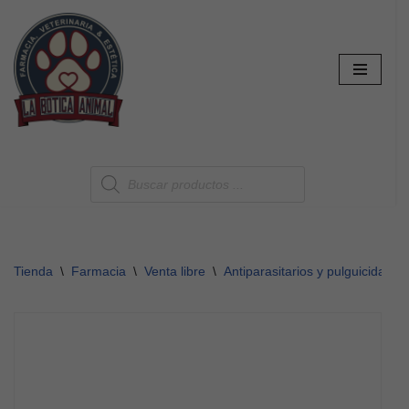
Saltar
al
contenido
Tienda
\
Farmacia
\
Venta libre
\
Antiparasitarios y pulguicidas
\