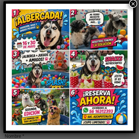
×
Aún no hay reseñas
Sé el primero en valorar “Drontal Plus
TABS”
Tu dirección de correo electrónico no será publicada.
Los
campos obligatorios están marcados con
*
Tu puntuación
Tu valoración
*
Nombre
*