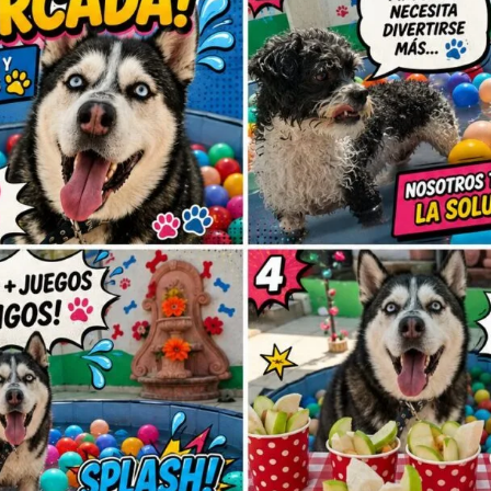
Sé el primero e
Tu dirección de correo elec
obligatorios están marcad
Tu puntuación
Tu valoración
*