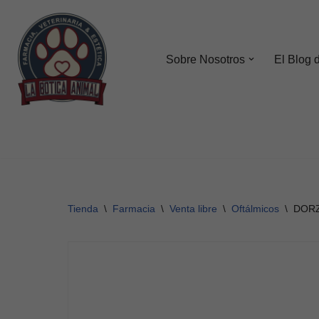
Saltar
al
Sobre Nosotros
El Blog 
contenido
Tienda
\
Farmacia
\
Venta libre
\
Oftálmicos
\
DOR