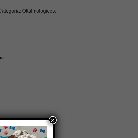
goría: Oftalmologicos.
re
×