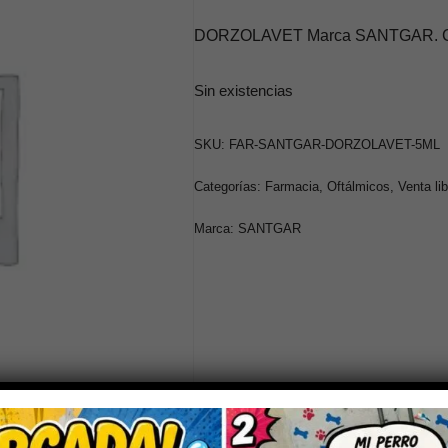
DORZOLAVET Marca SANTGAR. Cate
Sin existencias
SKU:
FAR-SANTGAR-DORZOLAVET-5ML
Categorías:
Farmacia
,
Oftálmicos
,
Venta lib
Marca:
SANTGAR