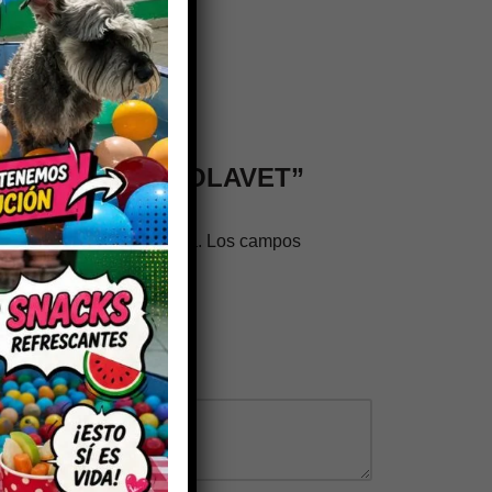
n valorar “DORZOLAVET”
trónico no será publicada.
Los campos
os con
*