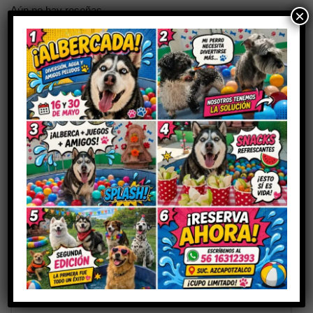
Aún no hay reseñas
×
Sé el primero en valorar “BROSIN”
Tu dirección de correo electrónico no será publicada.
Los
campos obligatorios están marcados con
*
Tu puntuación
Tu valoración
*
Nombre
*