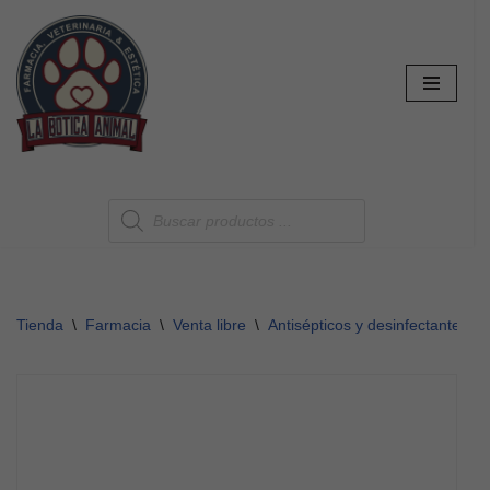
Saltar
al
contenido
Tienda
\
Farmacia
\
Venta libre
\
Antisépticos y desinfectantes
\