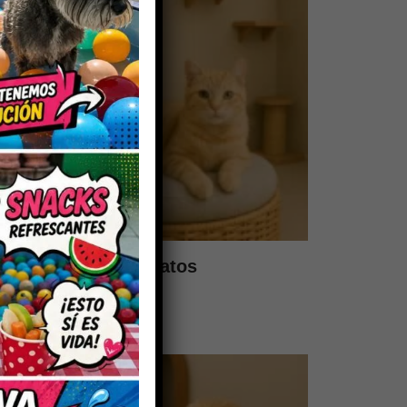
Pensión de Gatos
$
200.00
-
$
250.00