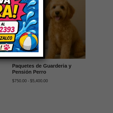
Paquetes de Guarderia y
Pensión Perro
$
750.00
-
$
5,400.00