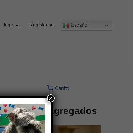
Ingresar
Registrarse
Español
Carrito
×
Recien agregados